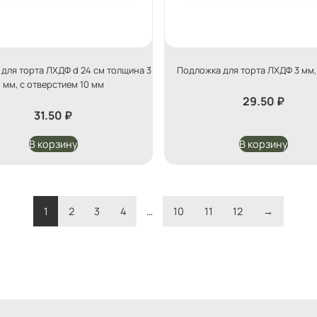
для торта ЛХДФ d 24 см толщина 3
Подложка для торта ЛХДФ 3 мм,
мм, с отверстием 10 мм
29.50
₽
31.50
₽
В корзину
В корзину
1
2
3
4
…
10
11
12
→