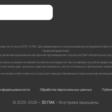
кается (статья 1270 Г.К РФ). Для правомерного использования материалов Сайт
Правообладателей.
 включая охраняемые авторские произведения, ссылка на Сайт обязательна (подпун
и каких условиях не является публичной офертой. Мы оставляем за собой право и
 в том числе цвет, рисунок и другие элементы, могут отличаться. Цена может изме
 не несём ответственности за услуги предоставляемые сторонними организация
онфиденциальности
Обработка персональных данных
Публи
© 2020-2026 •
3D ПАК
• Все права защищены.