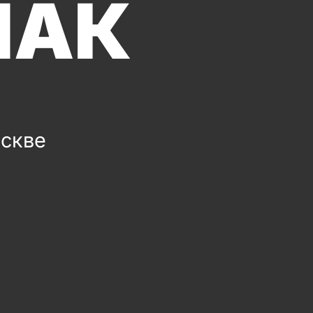
ПАК
оскве