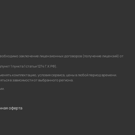
а необходимо заключение лицензионных договоров (получение лицензий) от
кт 1 пункта 1 статьи 1274 Г.К РФ).
зменять комплектацию, условия сервиса, цены в любой период времени.
няться в зависимости от выбранного региона.
ми.
чная оферта