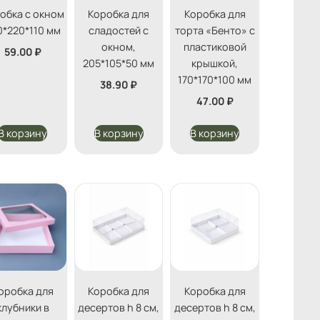
обка с окном
Коробка для
Коробка для
0*220*110 мм
сладостей с
торта «Бенто» с
окном,
пластиковой
59.00
₽
205*105*50 мм
крышкой,
170*170*100 мм
38.90
₽
47.00
₽
В корзину
В корзину
В корзину
оробка для
Коробка для
Коробка для
клубники в
десертов h 8 см,
десертов h 8 см,