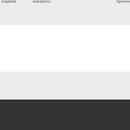
 изделия
макаронс
прянич