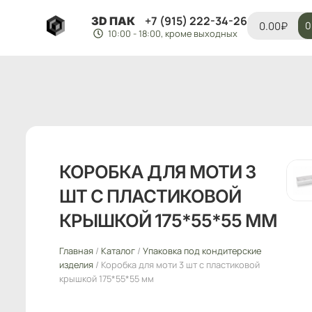
+7 (915) 222-34-26
3D ПАК
0.00
₽
0
10:00 - 18:00, кроме выходных
КОРОБКА ДЛЯ МОТИ 3
ШТ С ПЛАСТИКОВОЙ
КРЫШКОЙ 175*55*55 ММ
Главная
/
Каталог
/
Упаковка под кондитерские
изделия
/ Коробка для моти 3 шт с пластиковой
крышкой 175*55*55 мм