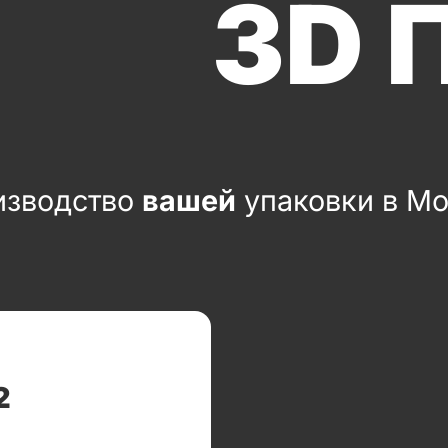
3D 
изводство
вашей
упаковки в М
2