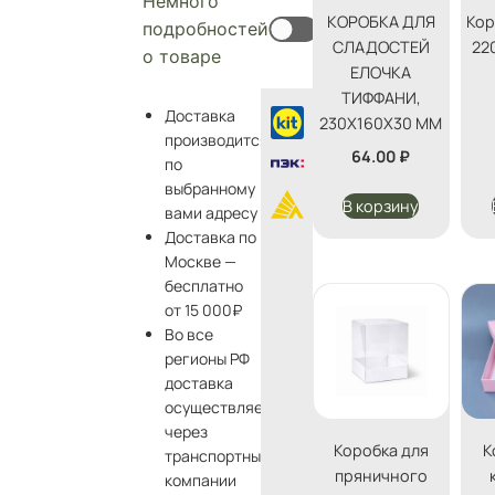
Немного
КОРОБКА ДЛЯ
Кор
подробностей
СЛАДОСТЕЙ
22
о товаре
ЕЛОЧКА
ТИФФАНИ,
Доставка
230Х160Х30 ММ
производится
64.00
₽
по
выбранному
В корзину
вами адресу
Доставка по
Москве —
бесплатно
от 15 000₽
Во все
регионы РФ
доставка
осуществляется
через
Коробка для
К
транспортные
пряничного
компании