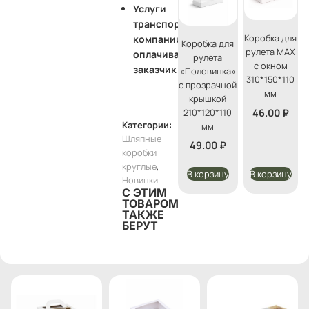
Услуги
транспортной
Коробка для
компании
Коробка для
рулета MAX
оплачивает
рулета
с окном
заказчик
«Половинка»
310*150*110
с прозрачной
мм
крышкой
46.00
₽
210*120*110
Категории:
мм
Шляпные
49.00
₽
коробки
круглые
,
В корзину
В корзину
Новинки
С ЭТИМ
ТОВАРОМ
ТАКЖЕ
БЕРУТ