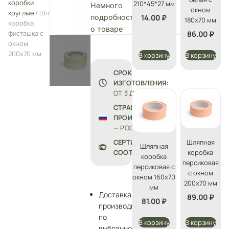
коробки
210*45*27 мм
Немного
окном
круглые
/ Шляпная
14.00
₽
подробностей
180х70 мм
коробка
о товаре
фисташка с
86.00
₽
окном
200х70 мм
В корзину
В корзину
СРОК
ИЗГОТОВЛЕНИЯ:
ОТ 3 ДО 5 ДНЕЙ
СТРАНА
ПРОИЗВОДСТВА
— РОССИЯ
Шляпная
СЕРТИФИКАТЫ
Шляпная
коробка
СООТВЕТСТВИЯ
коробка
персиковая
персиковая с
с окном
окном 160х70
200х70 мм
мм
Доставка
89.00
₽
81.00
₽
производится
по
В корзину
В корзину
выбранному