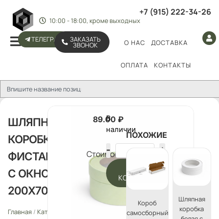
+7 (915) 222-34-26
10:00 - 18:00, кроме выходных
ТЕЛЕГРАМ
ЗАКАЗАТЬ
О НАС
ДОСТАВКА
ЗВОНОК
ОПЛАТА
КОНТАКТЫ
В
89.00
₽
ШЛЯПНАЯ
наличии
ПОХОЖИЕ
КОРОБКА
Стоимость:
ФИСТАШКА
В
С ОКНОМ
КОРЗИНУ
200Х70 ММ
Шляпная
Короб
коробка
Главная
/
Каталог
/
Шляпные
самосборный
белая с