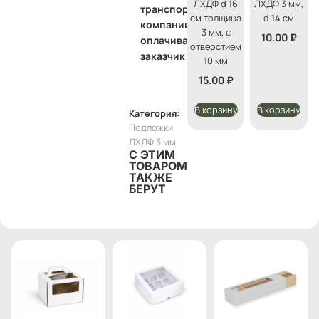
ЛХДФ d 16
ЛХДФ 3 мм,
транспортной
см толщина
d 14 см
компании
3 мм, с
10.00
₽
оплачивает
отверстием
заказчик
10 мм
15.00
₽
В корзину
В корзину
Категория:
Подложки
ЛХДФ 3 мм
С ЭТИМ
ТОВАРОМ
ТАКЖЕ
БЕРУТ