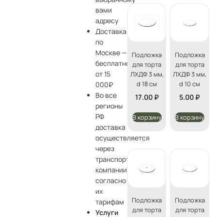
вами
адресу
Доставка
по
Москве —
Подложка
Подложка
бесплатно
для торта
для торта
от 15
ЛХДФ 3 мм,
ЛХДФ 3 мм,
d 18 см
d 10 см
000₽
Во все
17.00
₽
5.00
₽
регионы
РФ
В корзину
В корзину
доставка
осуществляется
через
транспортные
компании
согласно
их
Подложка
Подложка
тарифам
для торта
для торта
Услуги