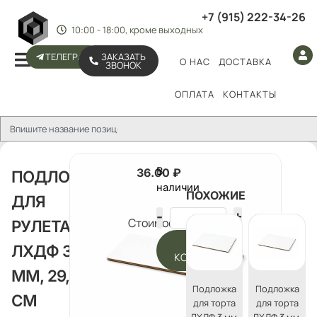
+7 (915) 222-34-26
10:00 - 18:00, кроме выходных
ТЕЛЕГРАМ
ЗАКАЗАТЬ
О НАС
ДОСТАВКА
ЗВОНОК
ОПЛАТА
КОНТАКТЫ
В
36.00
₽
ПОДЛОЖКА
наличии
ПОХОЖИЕ
ДЛЯ
Стоимость:
РУЛЕТА
В
ЛХДФ 3
КОРЗИНУ
ММ, 29,5*11
Подложка
Подложка
СМ
для торта
для торта