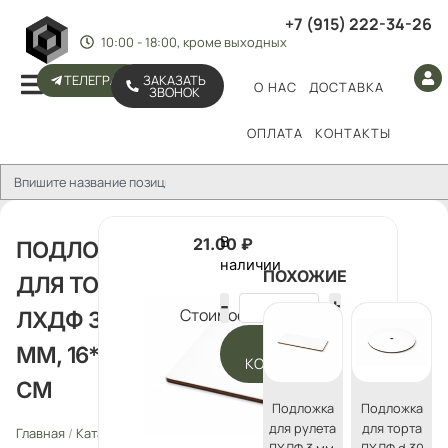
+7 (915) 222-34-26
10:00 - 18:00, кроме выходных
ТЕЛЕГРАМ
ЗАКАЗАТЬ
О НАС
ДОСТАВКА
ЗВОНОК
ОПЛАТА
КОНТАКТЫ
В
21.00
₽
ПОДЛОЖКА
наличии
ПОХОЖИЕ
ДЛЯ ТОРТА
Стоимость:
ЛХДФ 3
В
ММ, 16*16
КОРЗИНУ
СМ
Подложка
Подложка
для рулета
для торта
Главная
/
Каталог
/
Подложки
/
Подложки