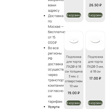
26.50
₽
вами
адресу
В корзину
В корзину
Доставка
по
Москве —
бесплатно
от 15
000₽
Во все
регионы
Подложка
Подложка
РФ
для торта
для торта
доставка
ЛХДФ d 18
ЛХДФ 3 мм,
осуществляется
см толщина
d 18 см
через
3 мм, с
17.00
₽
транспортные
отверстием
компании
10 мм
согласно
19.00
₽
их
тарифам
В корзину
В корзину
Услуги