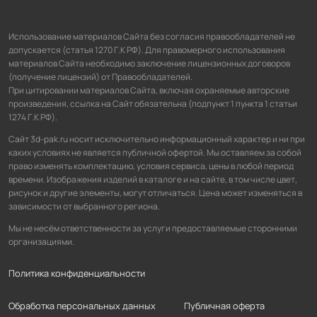
Использование материалов Сайта без согласия правообладателей не
допускается (статья 1270 Г.К РФ). Для правомерного использования
материалов Сайта необходимо заключение лицензионных договоров
(получение лицензий) от Правообладателей.
При цитировании материалов Сайта, включая охраняемые авторские
произведения, ссылка на Сайт обязательна (подпункт 1 пункта 1 статьи
1274 Г.К РФ).
Сайт 3d-pak.ru носит исключительно информационный характер и ни при
каких условиях не является публичной офертой. Мы оставляем за собой
право изменять комплектацию, условия сервиса, цены в любой период
времени. Изображения изделий в каталоге и на сайте, в том числе цвет,
рисунок и другие элементы, могут отличаться. Цена может изменяться в
зависимости от выбранного региона.
Мы не несём ответственности за услуги предоставляемые сторонними
организациями.
Политика конфиденциальности
Обработка персональных данных
Публичная оферта