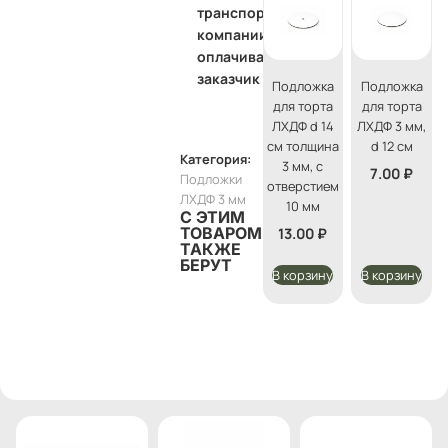
транспортной
компании
оплачивает
заказчик
Подложка
Подложка
для торта
для торта
ЛХДФ d 14
ЛХДФ 3 мм,
см толщина
d 12 см
Категория:
3 мм, с
7.00
₽
Подложки
отверстием
ЛХДФ 3 мм
10 мм
С ЭТИМ
ТОВАРОМ
13.00
₽
ТАКЖЕ
БЕРУТ
В корзину
В корзину