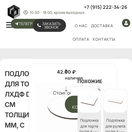
+7 (915) 222-34-26
10:00 - 18:00, кроме выходных
ТЕЛЕГРАМ
ЗАКАЗАТЬ
О НАС
ДОСТАВКА
ЗВОНОК
ОПЛАТА
КОНТАКТЫ
В
42.00
₽
ПОДЛОЖКА
наличии
ПОХОЖИЕ
ДЛЯ ТОРТА
Стоимость:
ЛХДФ D 28
В
СМ
КОРЗИНУ
ТОЛЩИНА 3
Подложка
Подложка
ММ, С
для торта
для рулета