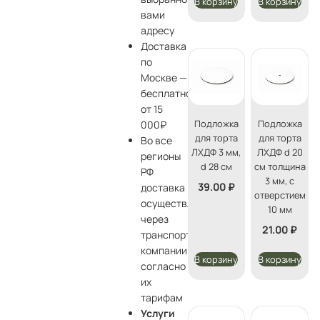
В корзину
В корзину
вами
адресу
Доставка
по
Москве —
бесплатно
от 15
Подложка
Подложка
000₽
для торта
для торта
Во все
ЛХДФ 3 мм,
ЛХДФ d 20
регионы
d 28 см
см толщина
РФ
3 мм, с
39.00
₽
доставка
отверстием
осуществляется
10 мм
через
21.00
₽
транспортные
компании
В корзину
В корзину
согласно
их
тарифам
Услуги