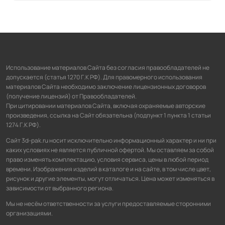
Использование материалов Сайта без согласия правообладателей не
допускается (статья 1270 Г.К РФ). Для правомерного использования
материалов Сайта необходимо заключение лицензионных договоров
(получение лицензий) от Правообладателей.
При цитировании материалов Сайта, включая охраняемые авторские
произведения, ссылка на Сайт обязательна (подпункт 1 пункта 1 статьи
1274 Г.К РФ).
Сайт 3d-pak.ru носит исключительно информационный характер и ни при
каких условиях не является публичной офертой. Мы оставляем за собой
право изменять комплектацию, условия сервиса, цены в любой период
времени. Изображения изделий в каталоге и на сайте, в том числе цвет,
рисунок и другие элементы, могут отличаться. Цена может изменяться в
зависимости от выбранного региона.
Мы не несём ответственности за услуги предоставляемые сторонними
организациями.