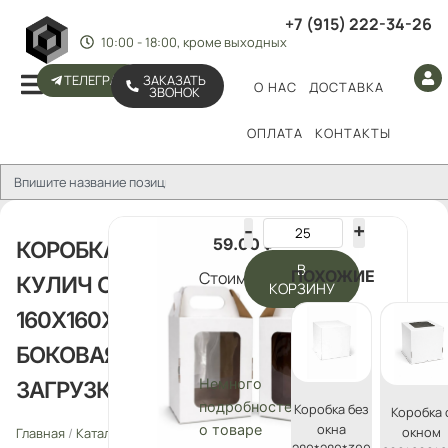
+7 (915) 222-34-26
10:00 - 18:00, кроме выходных
ТЕЛЕГРАМ
ЗАКАЗАТЬ
О НАС
ДОСТАВКА
ЗВОНОК
ОПЛАТА
КОНТАКТЫ
59.00
₽
КОРОБКА ПОД
В
ПОХОЖИЕ
Стоимость:
КУЛИЧ С ОКНОМ
КОРЗИНУ
160Х160Х200ММ,
БОКОВАЯ
Немного
ЗАГРУЗКА
подробностей
Коробка без
Коробка 
окна
о товаре
окном
Главная
/
Каталог
/
Упаковка