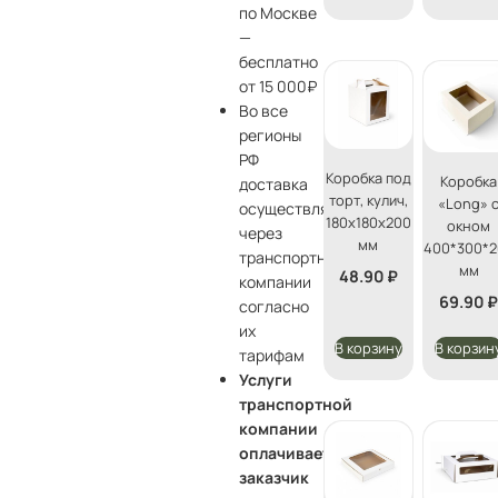
по Москве
—
бесплатно
от 15 000₽
Во все
регионы
РФ
Коробка под
Коробка
доставка
торт, кулич,
«Long» 
осуществляется
180х180х200
окном
через
мм
400*300*2
транспортные
мм
48.90
₽
компании
69.90
согласно
их
В корзину
В корзин
тарифам
Услуги
транспортной
компании
оплачивает
заказчик