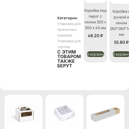
Коробка под
Коробка 
пирог с
ручкой 
Категории:
окном 300 х
окном
Упаковка для
300 х 40 мм
260*260*1
пряничных
мм
изделий
,
48.20
₽
Упаковка для
55.80
₽
тортов
С ЭТИМ
В корзину
В корзин
ТОВАРОМ
ТАКЖЕ
БЕРУТ