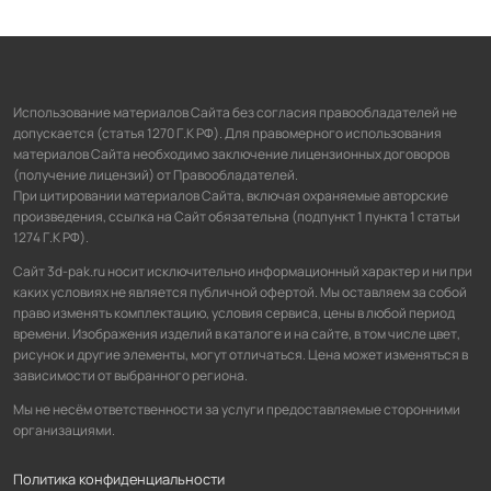
Использование материалов Сайта без согласия правообладателей не
допускается (статья 1270 Г.К РФ). Для правомерного использования
материалов Сайта необходимо заключение лицензионных договоров
(получение лицензий) от Правообладателей.
При цитировании материалов Сайта, включая охраняемые авторские
произведения, ссылка на Сайт обязательна (подпункт 1 пункта 1 статьи
1274 Г.К РФ).
Сайт 3d-pak.ru носит исключительно информационный характер и ни при
каких условиях не является публичной офертой. Мы оставляем за собой
право изменять комплектацию, условия сервиса, цены в любой период
времени. Изображения изделий в каталоге и на сайте, в том числе цвет,
рисунок и другие элементы, могут отличаться. Цена может изменяться в
зависимости от выбранного региона.
Мы не несём ответственности за услуги предоставляемые сторонними
организациями.
Политика конфиденциальности