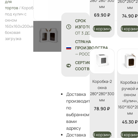
280*280*300
260*260*2
для
мм
мм
тортов
/ Коробка
под кулич с
69.90
₽
74.90
₽
окном
СРОК
160х160х200мм,
ИЗГОТОВЛЕНИЯ:
В корзину
В корзин
боковая
ОТ 3 ДО 5 ДНЕЙ
загрузка
СТРАНА
ПРОИЗВОДСТВА
— РОССИЯ
СЕРТИФИКАТЫ
СООТВЕТСТВИЯ
Коробка-2
Коробка 
окна
ручкой 
280*280*300
Доставка
окном
мм
производится
«Кулич»,
160*160*2
по
78.90
₽
мм
выбранному
вами
45.30
₽
адресу
В корзину
В корзин
Доставка