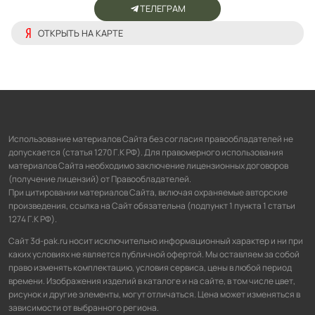
ТЕЛЕГРАМ
ОТКРЫТЬ НА КАРТЕ
Использование материалов Сайта без согласия правообладателей не
допускается (статья 1270 Г.К РФ). Для правомерного использования
материалов Сайта необходимо заключение лицензионных договоров
(получение лицензий) от Правообладателей.
При цитировании материалов Сайта, включая охраняемые авторские
произведения, ссылка на Сайт обязательна (подпункт 1 пункта 1 статьи
1274 Г.К РФ).
Сайт 3d-pak.ru носит исключительно информационный характер и ни при
каких условиях не является публичной офертой. Мы оставляем за собой
право изменять комплектацию, условия сервиса, цены в любой период
времени. Изображения изделий в каталоге и на сайте, в том числе цвет,
рисунок и другие элементы, могут отличаться. Цена может изменяться в
зависимости от выбранного региона.