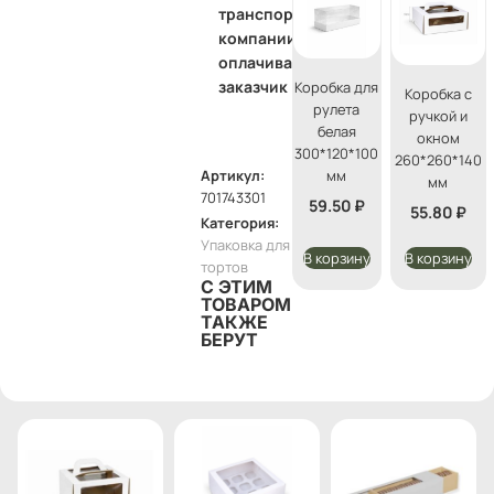
транспортной
компании
оплачивает
заказчик
Коробка для
Коробка с
рулета
ручкой и
белая
окном
300*120*100
260*260*140
мм
Артикул:
мм
701743301
59.50
₽
55.80
₽
Категория:
Упаковка для
В корзину
В корзину
тортов
С ЭТИМ
ТОВАРОМ
ТАКЖЕ
БЕРУТ