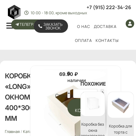
+7 (915) 222-34-26
10:00 - 18:00, кроме выходных
ТЕЛЕГРАМ
ЗАКАЗАТЬ
О НАС
ДОСТАВКА
ЗВОНОК
ОПЛАТА
КОНТАКТЫ
В
69.90
₽
КОРОБКА
наличии
ПОХОЖИЕ
«LONG» С
Стоимость:
ОКНОМ
В
400*300*200
КОРЗИНУ
ММ
Коробка без
Коробка для
окна
Главная
/
Каталог
/
Упаковка
торта с