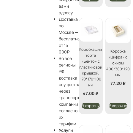
вами
адресу
Доставка
по
Москве —
бесплатно
от 15
Коробка для
Коробка
000₽
торта
«Цифра» с
Во все
«Бенто» с
окном
регионы
пластиковой
400*300*120
РФ
крышкой,
мм
доставка
170*170*100
77.20
₽
осуществляется
мм
через
47.00
₽
транспортные
компании
В корзину
В корзину
согласно
их
тарифам
Услуги