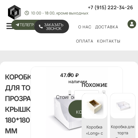
+7 (915) 222-34-26
10:00 - 18:00, кроме выходных
ТЕЛЕГРАМ
ЗАКАЗАТЬ
О НАС
ДОСТАВКА
ЗВОНОК
ОПЛАТА
КОНТАКТЫ
В
47.00
₽
КОРОБКА
наличии
ПОХОЖИЕ
ДЛЯ ТОРТА С
Стоимость:
ПРОЗРАЧНОЙ
В
КРЫШКОЙ
КОРЗИНУ
180*180*120
Коробка для
Коробка
ММ
торта
«Long» с