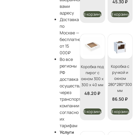
45.30
₽
вами
адресу
В корзину
В корзину
Доставка
по
Москве —
бесплатно
от 15
000₽
Во все
регионы
Коробка с
Коробка под
ручкой и
РФ
пирог с
окном
окном 300 х
доставка
280*280*300
300 х 40 мм
осуществляется
мм
через
48.20
₽
86.50
₽
транспортные
компании
В корзину
В корзину
согласно
их
тарифам
Услуги