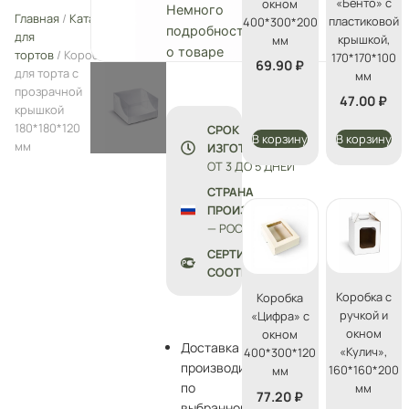
«Бенто» с
окном
Немного
Главная
/
Каталог
/
Упаковка
пластиковой
400*300*200
подробностей
для
крышкой,
мм
о товаре
тортов
/ Коробка
170*170*100
69.90
₽
для торта с
мм
прозрачной
47.00
₽
крышкой
180*180*120
СРОК
В корзину
В корзину
мм
ИЗГОТОВЛЕНИЯ:
ОТ 3 ДО 5 ДНЕЙ
СТРАНА
ПРОИЗВОДСТВА
— РОССИЯ
СЕРТИФИКАТЫ
СООТВЕТСТВИЯ
Коробка с
Коробка
ручкой и
«Цифра» с
окном
окном
Доставка
«Кулич»,
400*300*120
производится
160*160*200
мм
по
мм
77.20
₽
выбранному