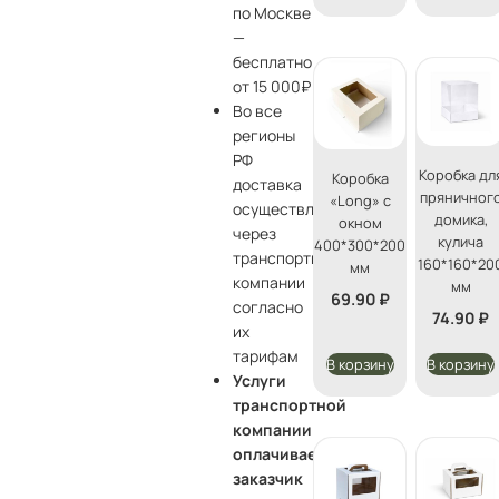
по Москве
—
бесплатно
от 15 000₽
Во все
регионы
РФ
Коробка дл
Коробка
доставка
пряничног
«Long» с
осуществляется
домика,
окном
через
кулича
400*300*200
транспортные
160*160*20
мм
компании
мм
69.90
₽
согласно
74.90
₽
их
тарифам
В корзину
В корзину
Услуги
транспортной
компании
оплачивает
заказчик