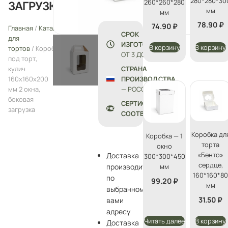
280*280*30
260*260*280
ЗАГРУЗКА
мм
мм
78.90
₽
74.90
₽
Главная
/
Каталог
/
Упаковка
СРОК
для
ИЗГОТОВЛЕНИЯ:
В корзину
В корзину
тортов
/ Коробка
ОТ 3 ДО 5 ДНЕЙ
под торт,
кулич
СТРАНА
160х160х200
ПРОИЗВОДСТВА
мм 2 окна,
— РОССИЯ
боковая
СЕРТИФИКАТЫ
загрузка
СООТВЕТСТВИЯ
Коробка дл
Коробка — 1
торта
окно
«Бенто»
Доставка
300*300*450
сердце,
производится
мм
160*160*8
по
99.20
₽
мм
выбранному
31.50
₽
вами
адресу
Читать далее
В корзину
Доставка