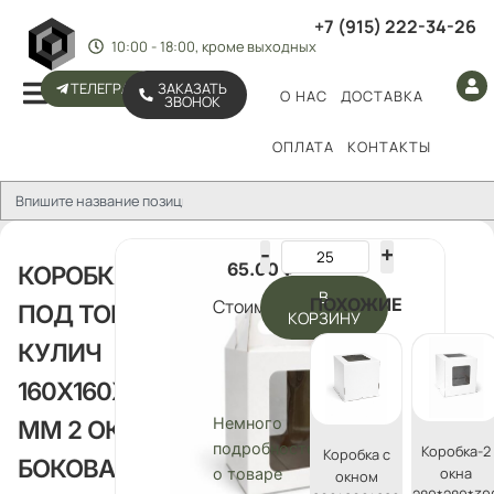
+7 (915) 222-34-26
10:00 - 18:00, кроме выходных
ТЕЛЕГРАМ
ЗАКАЗАТЬ
О НАС
ДОСТАВКА
ЗВОНОК
ОПЛАТА
КОНТАКТЫ
65.00
₽
КОРОБКА
В
ПОХОЖИЕ
Стоимость:
ПОД ТОРТ,
КОРЗИНУ
КУЛИЧ
160Х160Х200
Немного
ММ 2 ОКНА,
подробностей
Коробка-2
Коробка с
БОКОВАЯ
окна
о товаре
окном