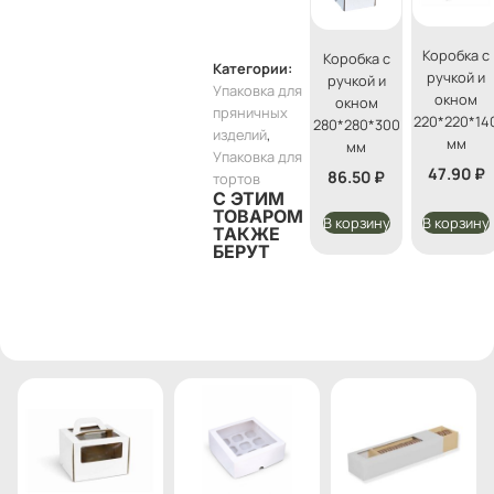
Коробка с
Коробка с
Категории:
ручкой и
ручкой и
Упаковка для
окном
окном
пряничных
220*220*14
280*280*300
изделий
,
мм
мм
Упаковка для
47.90
₽
86.50
₽
тортов
С ЭТИМ
ТОВАРОМ
В корзину
В корзину
ТАКЖЕ
БЕРУТ