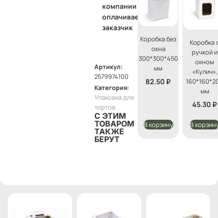
компании
оплачивает
заказчик
Коробка без
Коробка 
окна
ручкой и
300*300*450
окном
Артикул:
мм
«Кулич»,
2579974100
160*160*2
82.50
₽
Категория:
мм
Упаковка для
45.30
₽
тортов
С ЭТИМ
ТОВАРОМ
В корзину
В корзин
ТАКЖЕ
БЕРУТ