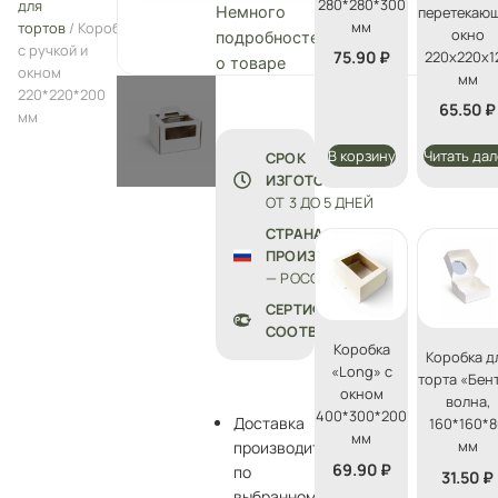
280*280*300
для
перетекаю
Немного
мм
тортов
/ Коробка
окно
подробностей
с ручкой и
220х220х1
75.90
₽
о товаре
окном
мм
220*220*200
65.50
₽
мм
В корзину
Читать дал
СРОК
ИЗГОТОВЛЕНИЯ:
ОТ 3 ДО 5 ДНЕЙ
СТРАНА
ПРОИЗВОДСТВА
— РОССИЯ
СЕРТИФИКАТЫ
СООТВЕТСТВИЯ
Коробка
Коробка д
«Long» с
торта «Бен
окном
волна,
400*300*200
Доставка
160*160*
мм
мм
производится
69.90
₽
по
31.50
₽
выбранному