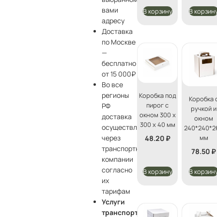
вами
В корзину
В корзин
адресу
Доставка
по Москве
—
бесплатно
от 15 000₽
Во все
регионы
Коробка под
Коробка 
пирог с
РФ
ручкой и
окном 300 х
доставка
окном
300 х 40 мм
осуществляется
240*240*2
мм
через
48.20
₽
транспортные
78.50
₽
компании
согласно
В корзину
В корзин
их
тарифам
Услуги
транспортной