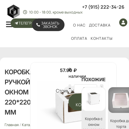
+7 (915) 222-34-26
10:00 - 18:00, кроме выходных
ТЕЛЕГРАМ
ЗАКАЗАТЬ
О НАС
ДОСТАВКА
ЗВОНОК
ОПЛАТА
КОНТАКТЫ
В
57.90
₽
КОРОБКА С
наличии
ПОХОЖИЕ
РУЧКОЙ И
Стоимость:
ОКНОМ
В
220*220*200
КОРЗИНУ
ММ
Коробка с
Коробка д
окном
Главная
/
Каталог
/
Упаковка
торта