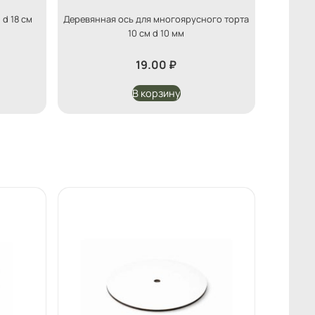
d 18 см
Деревянная ось для многоярусного торта
10 см d 10 мм
19.00
₽
В корзину