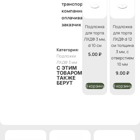
транспортной
компании
оплачивает
заказчик
Подложка
Подложка
для торта
для торта
ЛХДФ 3 мм,
ЛХДФ d 12
d 10 см
см толщина
Категория:
3 мм, с
5.00
₽
Подложки
отверстием
ЛХДФ 3 мм
10 мм
С ЭТИМ
ТОВАРОМ
9.00
₽
ТАКЖЕ
БЕРУТ
В корзину
В корзину