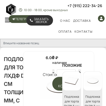
+7 (915) 222-34-26
10:00 - 18:00, кроме выходных
ТЕЛЕГРАМ
ЗАКАЗАТЬ
О НАС
ДОСТАВКА
ЗВОНОК
ОПЛАТА
КОНТАКТЫ
В
6.00
₽
ПОДЛОЖКА
наличии
ПОХОЖИЕ
ДЛЯ ТОРТА
Стоимость:
ЛХДФ D 10
В
СМ
КОРЗИНУ
ТОЛЩИНА 3
Подложка
Подложка
ММ, С
для торта
для торта