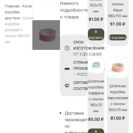
Немного
окном
160х70
Главная
/
Каталог
/
Шляпные
Aqua
подробностей
мм
коробки
180х110 мм
о товаре
круглые
/ Шляпная
81.00
₽
коробка
97.00
₽
розовая с
В
окном 180х70
корзину
В корзину
мм
СРОК
ИЗГОТОВЛЕНИЯ:
ОТ 3 ДО 5 ДНЕЙ
СТРАНА
ПРОИЗВОДСТВА
— РОССИЯ
Шляпная
СЕРТИФИКАТЫ
Шляпная
коробка
СООТВЕТСТВИЯ
коробка
тиффани
персиковая
с окном
с окном
180х70
160х70 мм
мм
Доставка
81.00
₽
85.00
₽
производится
по
В
выбранному