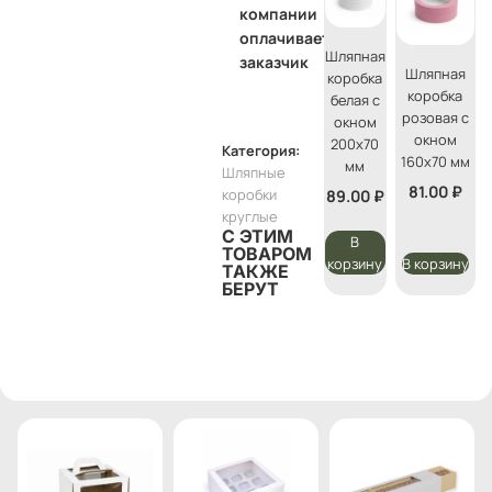
компании
оплачивает
Шляпная
заказчик
Шляпная
коробка
коробка
белая с
розовая с
окном
окном
200х70
Категория:
160х70 мм
мм
Шляпные
81.00
₽
коробки
89.00
₽
круглые
С ЭТИМ
В
ТОВАРОМ
корзину
В корзину
ТАКЖЕ
БЕРУТ