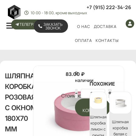
+7 (915) 222-34-26
10:00 - 18:00, кроме выходных
ТЕЛЕГРАМ
ЗАКАЗАТЬ
О НАС
ДОСТАВКА
ЗВОНОК
ОПЛАТА
КОНТАКТЫ
В
83.00
₽
ШЛЯПНАЯ
наличии
ПОХОЖИЕ
КОРОБКА
Стоимость:
РОЗОВАЯ
В
С ОКНОМ
КОРЗИНУ
Шляпная
180Х70
Шляпная
коробка
ММ
коробка
лимон с
белая с
окном