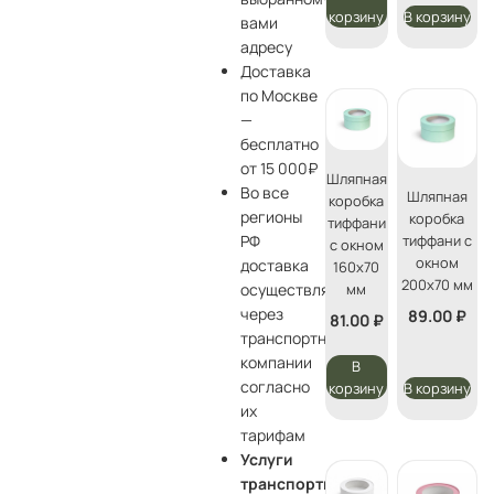
корзину
В корзину
вами
адресу
Доставка
по Москве
—
бесплатно
от 15 000₽
Шляпная
Во все
Шляпная
коробка
регионы
коробка
тиффани
тиффани с
РФ
с окном
окном
доставка
160х70
200х70 мм
мм
осуществляется
через
89.00
₽
81.00
₽
транспортные
компании
В
согласно
корзину
В корзину
их
тарифам
Услуги
транспортной