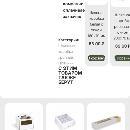
компании
оплачивает
Шляпная
Шляпна
заказчик
коробка
коробк
белая с
розовая 
окном
окном
180х70 мм
200х70 
Категории:
86.00
₽
Шляпные
89.00
коробки
круглые
,
В корзину
В корзин
Новинки
С ЭТИМ
ТОВАРОМ
ТАКЖЕ
БЕРУТ