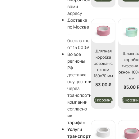
вами
адресу
Доставка
по Москве
—
бесплатно
от 15 000₽
Шляпная
Шляпна
Во все
коробка
коробк
регионы
розовая с
тиффани
РФ
окном
окном 180
доставка
180х70 мм
мм
осуществляется
83.00
₽
85.00
через
транспортные
В корзину
В корзин
компании
согласно
их
тарифам
Услуги
транспортной