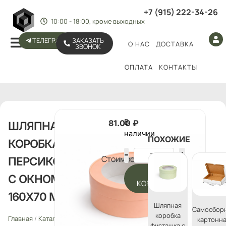
+7 (915) 222-34-26
10:00 - 18:00, кроме выходных
ТЕЛЕГРАМ
ЗАКАЗАТЬ
О НАС
ДОСТАВКА
ЗВОНОК
ОПЛАТА
КОНТАКТЫ
В
81.00
₽
ШЛЯПНАЯ
наличии
ПОХОЖИЕ
КОРОБКА
Стоимость:
ПЕРСИКОВАЯ
В
С ОКНОМ
КОРЗИНУ
160Х70 ММ
Шляпная
Самосбор
коробка
Главная
/
Каталог
/
Шляпные
картонн
фисташка с