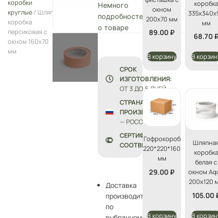
коробки
коробк
Немного
окном
круглые
/ Шляпная
335х340х
подробностей
200х70 мм
коробка
мм
о товаре
персиковая с
89.00
₽
68.70
окном 160х70
мм
В корзину
В корзин
СРОК
ИЗГОТОВЛЕНИЯ:
ОТ 3 ДО 5 ДНЕЙ
СТРАНА
ПРОИЗВОДСТВА
— РОССИЯ
СЕРТИФИКАТЫ
Гофрокороб
Шляпна
СООТВЕТСТВИЯ
220*220*160
коробк
мм
белая с
29.00
₽
окном Aq
200х120 
Доставка
105.00
производится
по
В корзину
В корзин
выбранному