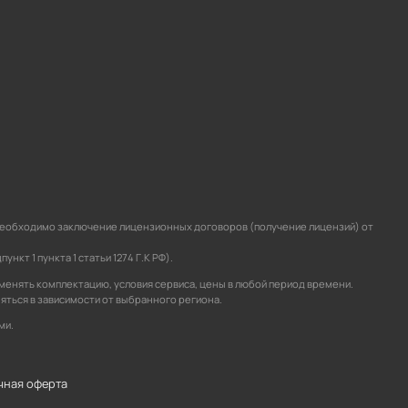
а необходимо заключение лицензионных договоров (получение лицензий) от
кт 1 пункта 1 статьи 1274 Г.К РФ).
зменять комплектацию, условия сервиса, цены в любой период времени.
няться в зависимости от выбранного региона.
ми.
чная оферта