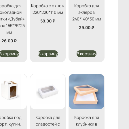
оробка для
Коробка с окном
Коробка для
околадной
220*220*110 мм
эклеров
итки «Дубай»
240*140*50 мм
59.00
₽
ая 155*75*25
29.00
₽
мм
26.00
₽
В корзину
В корзину
В корзину
оробка под
Коробка для
Коробка для
орт, кулич,
сладостей с
клубники в