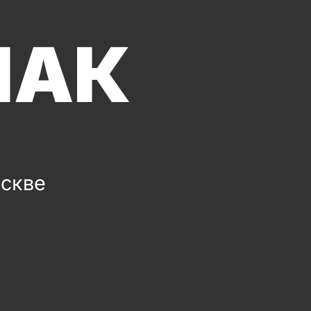
ПАК
оскве