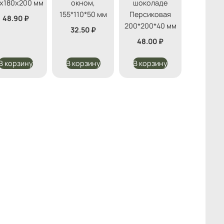
х180х200 мм
окном,
шоколаде
155*110*50 мм
Персиковая
48.90
₽
200*200*40 мм
32.50
₽
48.00
₽
В корзину
В корзину
В корзину