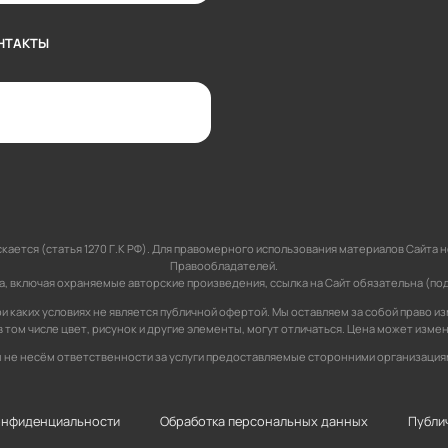
НТАКТЫ
кается (статья 1270 Г.К РФ). Для правомерного использования материалов Сайт
Правообладателей.
 включая охраняемые авторские произведения, ссылка на Сайт обязательна (подпун
и каких условиях не является публичной офертой. Мы оставляем за собой право и
 в том числе цвет, рисунок и другие элементы, могут отличаться. Цена может изме
 не несём ответственности за услуги предоставляемые сторонними организация
онфиденциальности
Обработка персональных данных
Публи