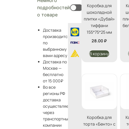
Немного
Коробка для
К
подробностей
шоколадной
ш
о товаре
плитки «Дубай»
пл
тиффани
бел
Доставка
155*75*25 мм
производится
28.00
₽
по
выбранному
В корзину
вами адресу
Доставка по
Москве —
бесплатно
от 15 000₽
Во все
регионы РФ
доставка
осуществляется
через
Коробка для
К
транспортные
торта «Бенто» с
т
компании