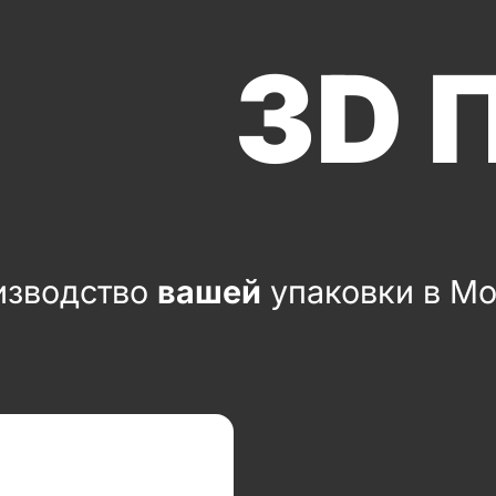
3D 
изводство
вашей
упаковки в М