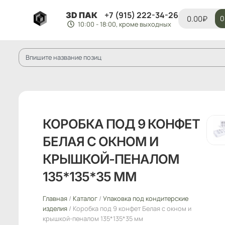
+7 (915) 222-34-26
3D ПАК
0.00
₽
0
10:00 - 18:00, кроме выходных
КОРОБКА ПОД 9 КОНФЕТ
БЕЛАЯ С ОКНОМ И
КРЫШКОЙ-ПЕНАЛОМ
135*135*35 ММ
Главная
/
Каталог
/
Упаковка под кондитерские
изделия
/ Коробка под 9 конфет Белая с окном и
крышкой-пеналом 135*135*35 мм