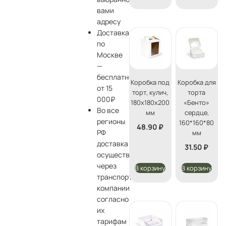
вами
адресу
Доставка
по
Москве
—
бесплатно
Коробка под
Коробка для
от 15
торт, кулич,
торта
000₽
180х180х200
«Бенто»
Во все
мм
сердце,
регионы
160*160*80
48.90
₽
РФ
мм
доставка
31.50
₽
осуществляется
через
В корзину
В корзину
транспортные
компании
согласно
их
тарифам