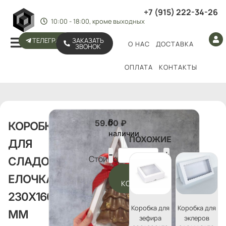
+7 (915) 222-34-26
10:00 - 18:00, кроме выходных
ТЕЛЕГРАМ
ЗАКАЗАТЬ
О НАС
ДОСТАВКА
ЗВОНОК
ОПЛАТА
КОНТАКТЫ
В
59.00
₽
КОРОБКА
наличии
ПОХОЖИЕ
ДЛЯ
Стоимость:
СЛАДОСТЕЙ
В
ЕЛОЧКА,
КОРЗИНУ
230Х160Х30
Коробка для
Коробка для
ММ
зефира
эклеров