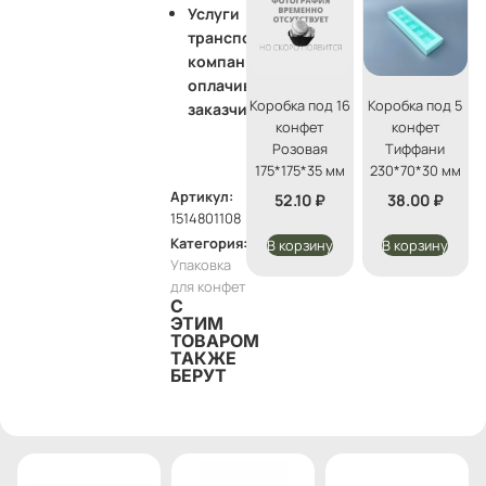
Услуги
транспортной
компании
оплачивает
Коробка под 16
Коробка под 5
заказчик
конфет
конфет
Розовая
Тиффани
175*175*35 мм
230*70*30 мм
Артикул:
52.10
₽
38.00
₽
1514801108
Категория:
В корзину
В корзину
Упаковка
для конфет
С
ЭТИМ
ТОВАРОМ
ТАКЖЕ
БЕРУТ