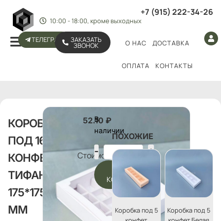
+7 (915) 222-34-26
10:00 - 18:00, кроме выходных
ТЕЛЕГРАМ
ЗАКАЗАТЬ
О НАС
ДОСТАВКА
ЗВОНОК
ОПЛАТА
КОНТАКТЫ
В
52.10
₽
КОРОБКА
наличии
ПОХОЖИЕ
ПОД 16
Стоимость:
КОНФЕТ
В
ТИФАННИ
КОРЗИНУ
175*175*35
ММ
Коробка под 5
Коробка под 5
конфет
конфет Белая