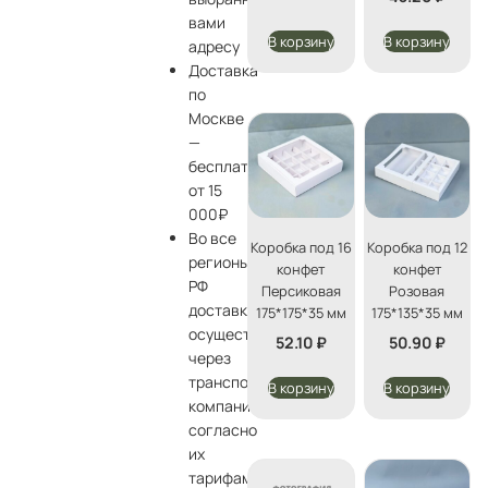
вами
В корзину
В корзину
адресу
Доставка
по
Москве
—
бесплатно
от 15
000₽
Во все
Коробка под 16
Коробка под 12
регионы
конфет
конфет
РФ
Персиковая
Розовая
доставка
175*175*35 мм
175*135*35 мм
осуществляется
52.10
₽
50.90
₽
через
транспортные
В корзину
В корзину
компании
согласно
их
тарифам