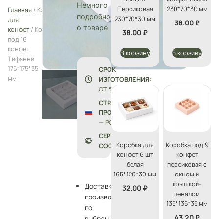
Немного
Персиковая
230*70*30 мм
Главная
/
Каталог
/
Упаковка
подробностей
230*70*30 мм
для
38.00
₽
о товаре
конфет
/ Коробка
38.00
₽
под 16
конфет
В корзину
В корзину
Тифанни
175*175*35
СРОК
мм
ИЗГОТОВЛЕНИЯ:
ОТ 3 ДО 5 ДНЕЙ
СТРАНА
ПРОИЗВОДСТВА
— РОССИЯ
СЕРТИФИКАТЫ
Коробка для
Коробка под 9
СООТВЕТСТВИЯ
конфет 6 шт
конфет
белая
персиковая с
165*120*30 мм
окном и
крышкой-
Доставка
32.00
₽
пеналом
производится
135*135*35 мм
по
43.20
₽
выбранному