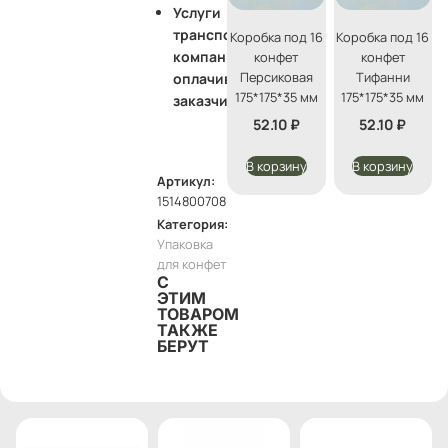
Услуги
транспортной
Коробка под 16
Коробка под 16
компании
конфет
конфет
Персиковая
Тифанни
оплачивает
175*175*35 мм
175*175*35 мм
заказчик
52.10
₽
52.10
₽
В корзину
В корзину
Артикул:
1514800708
Категория:
Упаковка
для конфет
С
ЭТИМ
ТОВАРОМ
ТАКЖЕ
БЕРУТ