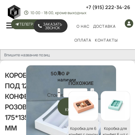
+7 (915) 222-34-26
10:00 - 18:00, кроме выходных
ТЕЛЕГРАМ
ЗАКАЗАТЬ
О НАС
ДОСТАВКА
ЗВОНОК
ОПЛАТА
КОНТАКТЫ
В
50.90
₽
КОРОБКА
наличии
ПОХОЖИЕ
ПОД 12
Стоимость:
КОНФЕТ
В
РОЗОВАЯ
КОРЗИНУ
175*135*35
ММ
Коробка для 6
Коробка для
конфет с окном
конфет 6 шт с