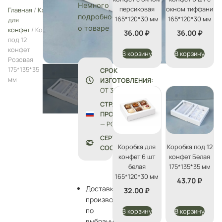
Немного
персиковая
окном тиффани
Главная
/
Каталог
/
Упаковка
подробностей
165*120*30 мм
165*120*30 мм
для
о товаре
конфет
/ Коробка
36.00
₽
36.00
₽
под 12
конфет
В корзину
В корзину
Розовая
175*135*35
СРОК
мм
ИЗГОТОВЛЕНИЯ:
ОТ 3 ДО 5 ДНЕЙ
СТРАНА
ПРОИЗВОДСТВА
— РОССИЯ
СЕРТИФИКАТЫ
Коробка для
Коробка под 12
СООТВЕТСТВИЯ
конфет 6 шт
конфет Белая
белая
175*135*35 мм
165*120*30 мм
43.70
₽
Доставка
32.00
₽
производится
по
В корзину
В корзину
выбранному