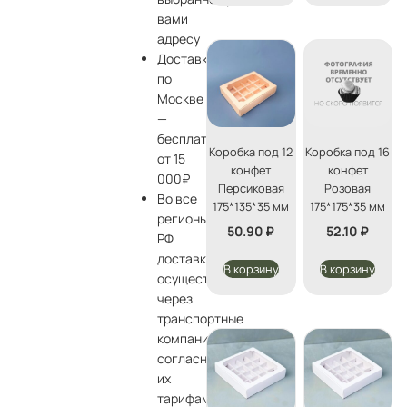
вами
адресу
Доставка
по
Москве
—
бесплатно
Коробка под 12
Коробка под 16
от 15
конфет
конфет
000₽
Персиковая
Розовая
Во все
175*135*35 мм
175*175*35 мм
регионы
50.90
₽
52.10
₽
РФ
доставка
В корзину
В корзину
осуществляется
через
транспортные
компании
согласно
их
тарифам