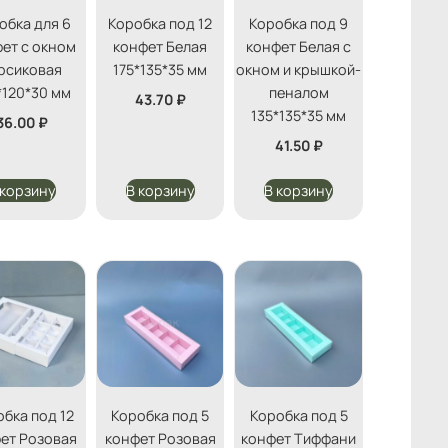
обка для 6
Коробка под 12
Коробка под 9
ет с окном
конфет Белая
конфет Белая с
рсиковая
175*135*35 мм
окном и крышкой-
*120*30 мм
пеналом
43.70
₽
135*135*35 мм
36.00
₽
41.50
₽
 корзину
В корзину
В корзину
бка под 12
Коробка под 5
Коробка под 5
ет Розовая
конфет Розовая
конфет Тиффани