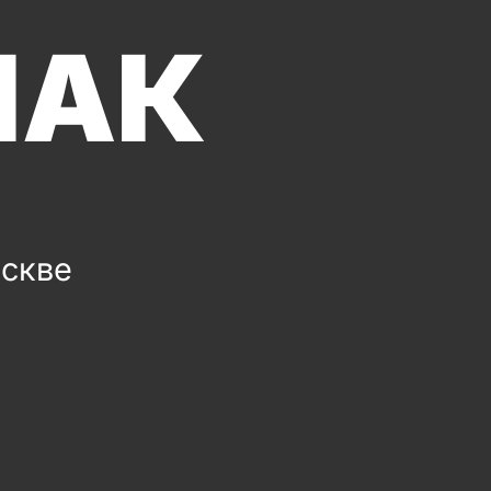
ПАК
оскве