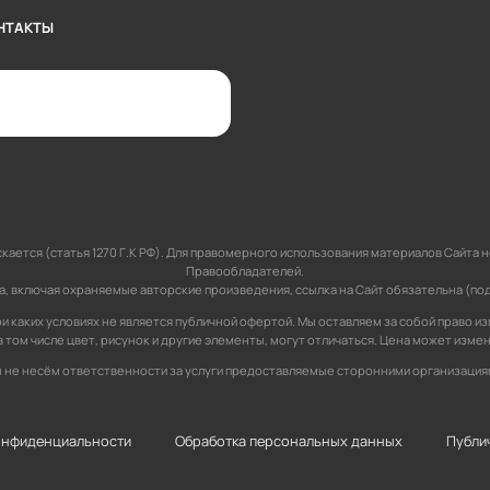
НТАКТЫ
кается (статья 1270 Г.К РФ). Для правомерного использования материалов Сайт
Правообладателей.
 включая охраняемые авторские произведения, ссылка на Сайт обязательна (подпун
и каких условиях не является публичной офертой. Мы оставляем за собой право и
 в том числе цвет, рисунок и другие элементы, могут отличаться. Цена может изме
 не несём ответственности за услуги предоставляемые сторонними организация
онфиденциальности
Обработка персональных данных
Публи