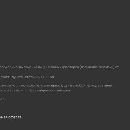
а необходимо заключение лицензионных договоров (получение лицензий) от
кт 1 пункта 1 статьи 1274 Г.К РФ).
зменять комплектацию, условия сервиса, цены в любой период времени.
няться в зависимости от выбранного региона.
ми.
чная оферта