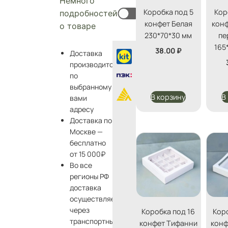
Немного
Коробка под 5
Кор
подробностей
конфет Белая
конф
о товаре
230*70*30 мм
пе
165
38.00
₽
Доставка
производится
по
выбранному
В корзину
В
вами
адресу
Доставка по
Москве —
бесплатно
от 15 000₽
Во все
регионы РФ
доставка
осуществляется
через
Коробка под 16
Коро
транспортные
конфет Тифанни
конф