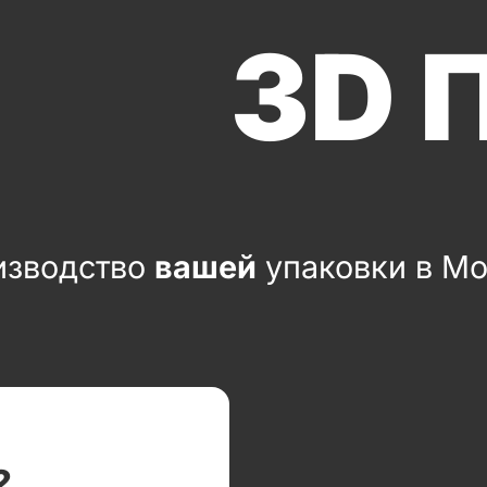
3D 
изводство
вашей
упаковки в М
2