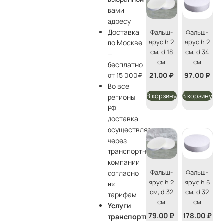
вами
адресу
Доставка
Фальш-
Фальш-
ярус h 2
ярус h 2
по Москве
см, d 18
см, d 34
—
см
см
бесплатно
21.00
₽
97.00
₽
от 15 000₽
Во все
В корзину
В корзину
регионы
РФ
доставка
осуществляется
через
транспортные
компании
Фальш-
Фальш-
согласно
ярус h 2
ярус h 5
их
см, d 32
см, d 32
тарифам
см
см
Услуги
79.00
₽
178.00
₽
транспортной