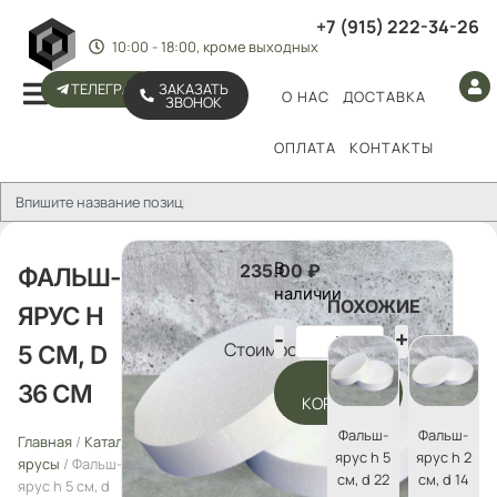
+7 (915) 222-34-26
10:00 - 18:00, кроме выходных
ТЕЛЕГРАМ
ЗАКАЗАТЬ
О НАС
ДОСТАВКА
ЗВОНОК
ОПЛАТА
КОНТАКТЫ
В
235.00
₽
ФАЛЬШ-
наличии
ПОХОЖИЕ
ЯРУС H
Стоимость:
5 СМ, D
В
36 СМ
КОРЗИНУ
Фальш-
Фальш-
Главная
/
Каталог
/
Фальш-
ярус h 5
ярус h 2
ярусы
/ Фальш-
см, d 22
см, d 14
ярус h 5 см, d