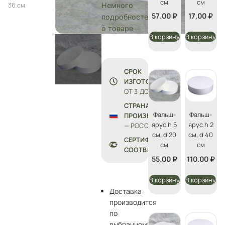
см
см
36 см
Немного
57.00
₽
17.00
₽
подробностей
о товаре
В корзину
В корзину
СРОК
ИЗГОТОВЛЕНИЯ:
ОТ 3 ДО 5 ДНЕЙ
СТРАНА
Фальш-
Фальш-
ПРОИЗВОДСТВА
ярус h 5
ярус h 2
— РОССИЯ
см, d 20
см, d 40
СЕРТИФИКАТЫ
см
см
СООТВЕТСТВИЯ
55.00
₽
110.00
₽
В корзину
В корзину
Доставка
производится
по
выбранному