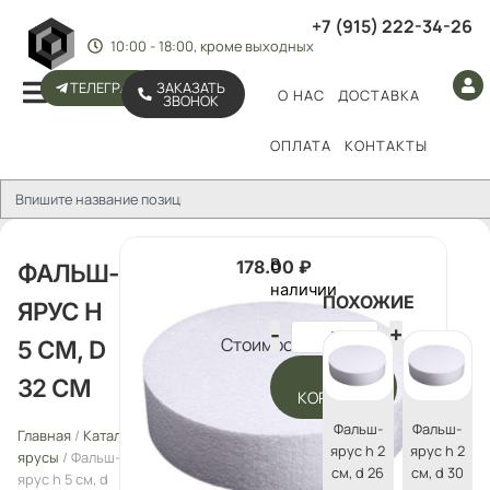
+7 (915) 222-34-26
10:00 - 18:00, кроме выходных
ТЕЛЕГРАМ
ЗАКАЗАТЬ
О НАС
ДОСТАВКА
ЗВОНОК
ОПЛАТА
КОНТАКТЫ
В
178.00
₽
ФАЛЬШ-
наличии
ПОХОЖИЕ
ЯРУС H
Стоимость:
5 СМ, D
В
32 СМ
КОРЗИНУ
Фальш-
Фальш-
Главная
/
Каталог
/
Фальш-
ярус h 2
ярус h 2
ярусы
/ Фальш-
см, d 26
см, d 30
ярус h 5 см, d