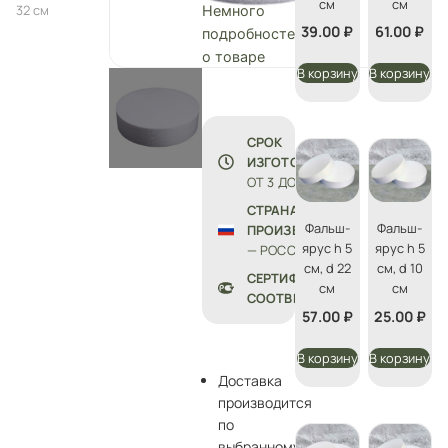
см
см
32 см
Немного
39.00
₽
61.00
₽
подробностей
о товаре
В корзину
В корзину
СРОК
ИЗГОТОВЛЕНИЯ:
ОТ 3 ДО 5 ДНЕЙ
СТРАНА
Фальш-
Фальш-
ПРОИЗВОДСТВА
ярус h 5
ярус h 5
— РОССИЯ
см, d 22
см, d 10
СЕРТИФИКАТЫ
см
см
СООТВЕТСТВИЯ
57.00
₽
25.00
₽
В корзину
В корзину
Доставка
производится
по
выбранному