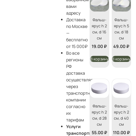
вами
адресу
Доставка
Фальш-
Фальш-
ярус h 2
ярус h 5
по Москве
см, d 16
см, d 18
—
см
см
бесплатно
19.00
₽
49.00
₽
от 15 000₽
Во все
В корзину
В корзину
регионы
РФ
доставка
осуществляется
через
транспортные
компании
Фальш-
Фальш-
согласно
ярус h 2
ярус h 2
их
см, d 28
см, d 40
тарифам
см
см
Услуги
55.00
₽
110.00
₽
транспортной