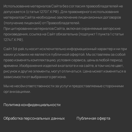
Использование материалов Сайта без согласия правообладателей не
допускается (статья 1270 Г.К РФ). Для правомерного использования
материалов Сайта необходимо заключение лицензионных договоров
(получение лицензий) от Правообладателей.
При цитировании материалов Сайта, включая охраняемые авторские
произведения, ссылка на Сайт обязательна (подпункт 1 пункта 1 статьи
1274 Г.К РФ).
Сайт 3d-pak.ru носит исключительно информационный характер и ни при
каких условиях не является публичной офертой. Мы оставляем за собой
право изменять комплектацию, условия сервиса, цены в любой период
времени. Изображения изделий в каталоге и на сайте, в том числе цвет,
рисунок и другие элементы, могут отличаться. Цена может изменяться в
зависимости от выбранного региона.
Мы не несём ответственности за услуги предоставляемые сторонними
организациями.
Политика конфиденциальности
Обработка персональных данных
Публичная оферта