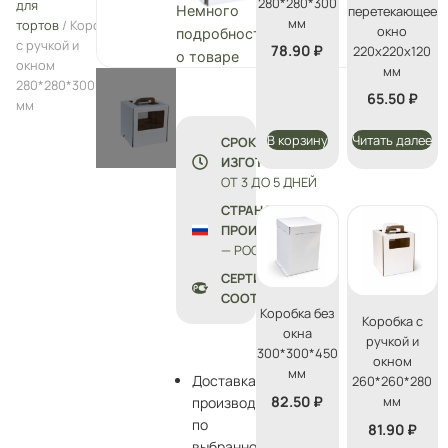
280*280*300
для
перетекающее
Немного
мм
тортов
/ Коробка
окно
подробностей
с ручкой и
78.90
₽
220х220х120
о товаре
окном
мм
280*280*300
65.50
₽
мм
В корзину
Читать далее
СРОК
ИЗГОТОВЛЕНИЯ:
ОТ 3 ДО 5 ДНЕЙ
СТРАНА
ПРОИЗВОДСТВА
— РОССИЯ
СЕРТИФИКАТЫ
СООТВЕТСТВИЯ
Коробка без
Коробка с
окна
ручкой и
300*300*450
окном
мм
Доставка
260*260*280
82.50
₽
мм
производится
по
81.90
₽
выбранному