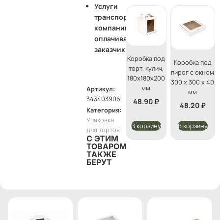
Услуги
транспортной
компании
оплачивает
заказчик
Коробка под
Коробка под
торт, кулич,
пирог с окном
180х180х200
300 х 300 х 40
мм
Артикул:
мм
343403906
48.90
₽
48.20
₽
Категория:
Упаковка
В корзину
В корзину
для тортов
С ЭТИМ
ТОВАРОМ
ТАКЖЕ
БЕРУТ