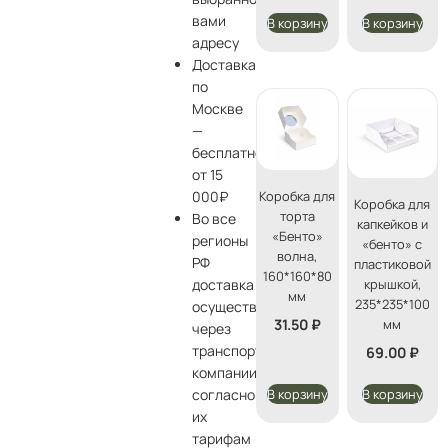
вами
В корзину
В корзину
адресу
Доставка
по
Москве
—
бесплатно
от 15
Коробка для
000₽
Коробка для
торта
Во все
капкейков и
«Бенто»
регионы
«бенто» с
волна,
РФ
пластиковой
160*160*80
крышкой,
доставка
мм
235*235*100
осуществляется
31.50
₽
мм
через
транспортные
69.00
₽
компании
В корзину
В корзину
согласно
их
тарифам