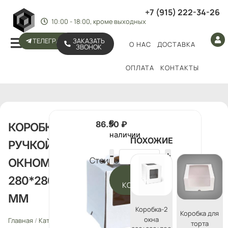
+7 (915) 222-34-26
10:00 - 18:00, кроме выходных
ТЕЛЕГРАМ
ЗАКАЗАТЬ
О НАС
ДОСТАВКА
ЗВОНОК
ОПЛАТА
КОНТАКТЫ
В
86.50
₽
КОРОБКА С
наличии
ПОХОЖИЕ
РУЧКОЙ И
Стоимость:
ОКНОМ
В
280*280*300
КОРЗИНУ
ММ
Коробка-2
Коробка для
окна
Главная
/
Каталог
/
Упаковка
торта