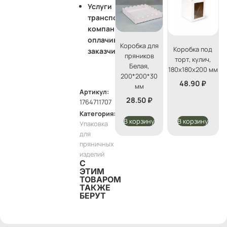
Услуги
транспортной
компании
оплачивает
Коробка для
Коробка под
заказчик
пряников
торт, кулич,
Белая,
180х180х200 мм
200*200*30
48.90
₽
мм
Артикул:
28.50
₽
1764711707
Категория:
В корзину
В корзину
Упаковка
для
пряничных
изделий
С
ЭТИМ
ТОВАРОМ
ТАКЖЕ
БЕРУТ