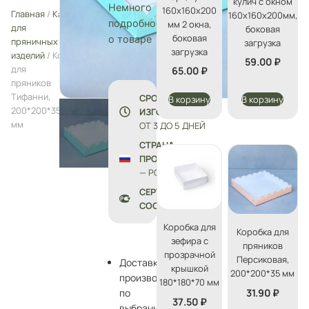
кулич с окном
Немного
160х160х200
Главная
/
Каталог
/
Упаковка
160х160х200мм,
подробностей
мм 2 окна,
для
боковая
боковая
о товаре
пряничных
загрузка
загрузка
изделий
/ Коробка
59.00
₽
для
65.00
₽
пряников
Тифанни,
СРОК
В корзину
В корзину
200*200*35
ИЗГОТОВЛЕНИЯ:
мм
ОТ 3 ДО 5 ДНЕЙ
СТРАНА
ПРОИЗВОДСТВА
— РОССИЯ
СЕРТИФИКАТЫ
СООТВЕТСТВИЯ
Коробка для
Коробка для
зефира с
пряников
прозрачной
Персиковая,
Доставка
крышкой
200*200*35 мм
производится
180*180*70 мм
31.90
₽
по
37.50
₽
выбранному