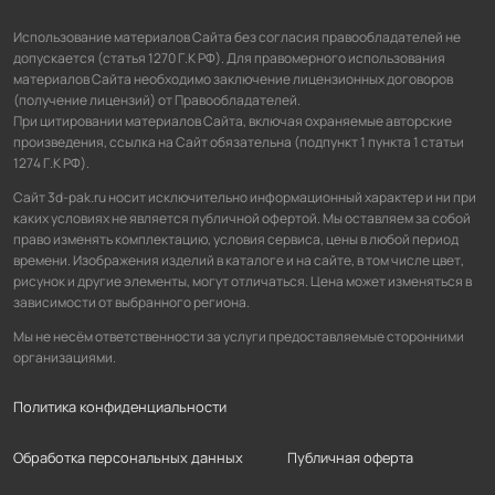
Использование материалов Сайта без согласия правообладателей не
допускается (статья 1270 Г.К РФ). Для правомерного использования
материалов Сайта необходимо заключение лицензионных договоров
(получение лицензий) от Правообладателей.
При цитировании материалов Сайта, включая охраняемые авторские
произведения, ссылка на Сайт обязательна (подпункт 1 пункта 1 статьи
1274 Г.К РФ).
Сайт 3d-pak.ru носит исключительно информационный характер и ни при
каких условиях не является публичной офертой. Мы оставляем за собой
право изменять комплектацию, условия сервиса, цены в любой период
времени. Изображения изделий в каталоге и на сайте, в том числе цвет,
рисунок и другие элементы, могут отличаться. Цена может изменяться в
зависимости от выбранного региона.
Мы не несём ответственности за услуги предоставляемые сторонними
организациями.
Политика конфиденциальности
Обработка персональных данных
Публичная оферта