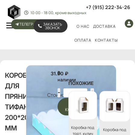
+7 (915) 222-34-26
10:00 - 18:00, кроме выходных
ТЕЛЕГРАМ
ЗАКАЗАТЬ
О НАС
ДОСТАВКА
ЗВОНОК
ОПЛАТА
КОНТАКТЫ
В
31.90
₽
КОРОБКА
наличии
ПОХОЖИЕ
ДЛЯ
Стоимость:
ПРЯНИКОВ
В
ТИФАННИ,
КОРЗИНУ
200*200*35
ММ
Коробка под
Коробка под
торт, кулич