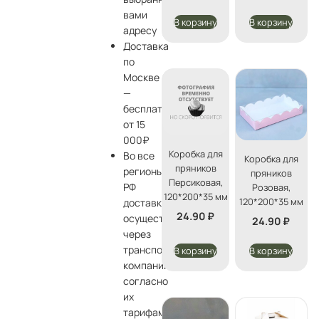
вами
В корзину
В корзину
адресу
Доставка
по
Москве
—
бесплатно
от 15
000₽
Коробка для
Во все
Коробка для
пряников
регионы
пряников
Персиковая,
РФ
Розовая,
120*200*35 мм
120*200*35 мм
доставка
24.90
₽
осуществляется
24.90
₽
через
транспортные
В корзину
В корзину
компании
согласно
их
тарифам