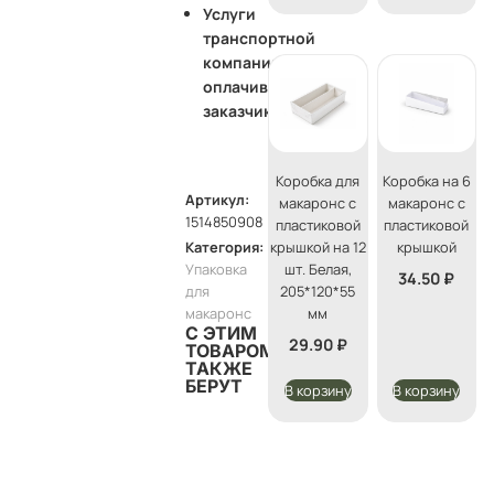
Услуги
транспортной
компании
оплачивает
заказчик
Коробка для
Коробка на 6
Артикул:
макаронс с
макаронс с
1514850908
пластиковой
пластиковой
Категория:
крышкой на 12
крышкой
Упаковка
шт. Белая,
34.50
₽
для
205*120*55
макаронс
мм
С ЭТИМ
29.90
₽
ТОВАРОМ
ТАКЖЕ
БЕРУТ
В корзину
В корзину