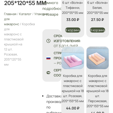
205*120*55 ММ
6 шт «Волна»
6 шт «Волна»
Немного
Тифанни,
Белая,
подробностей
200*55*55 мм
200*55*55 мм
Главная
/
Каталог
/
Упаковка
о товаре
для
33.00
₽
27.50
₽
макаронс
/ Коробка
для
В корзину
В корзину
макаронс с
СРОК
пластиковой
ИЗГОТОВЛЕНИЯ:
крышкой на
ОТ 3 ДО 5 ДНЕЙ
12 шт.
СТРАНА
Розовая,
ПРОИЗВОДСТВА
205*120*55
— РОССИЯ
мм
СЕРТИФИКАТЫ
СООТВЕТСТВИЯ
Коробка для
Коробка для
макаронс с
макаронс с
пластиковой
пластиковой
крышкой на 18
крышкой на 18
шт. Розовая,
шт.
Доставка
205*155*55 мм
Персиковая,
производится
205*155*55 мм
по
44.00
₽
выбранному