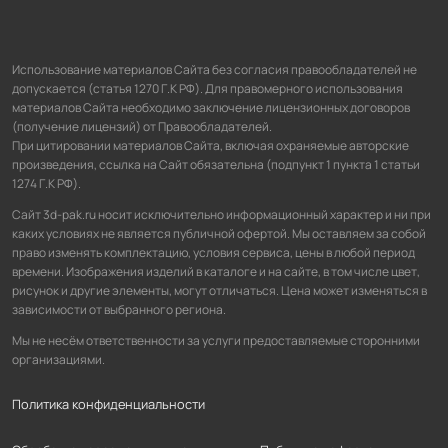
Использование материалов Сайта без согласия правообладателей не
допускается (статья 1270 Г.К РФ). Для правомерного использования
материалов Сайта необходимо заключение лицензионных договоров
(получение лицензий) от Правообладателей.
При цитировании материалов Сайта, включая охраняемые авторские
произведения, ссылка на Сайт обязательна (подпункт 1 пункта 1 статьи
1274 Г.К РФ).
Сайт 3d-pak.ru носит исключительно информационный характер и ни при
каких условиях не является публичной офертой. Мы оставляем за собой
право изменять комплектацию, условия сервиса, цены в любой период
времени. Изображения изделий в каталоге и на сайте, в том числе цвет,
рисунок и другие элементы, могут отличаться. Цена может изменяться в
зависимости от выбранного региона.
Мы не несём ответственности за услуги предоставляемые сторонними
организациями.
Политика конфиденциальности