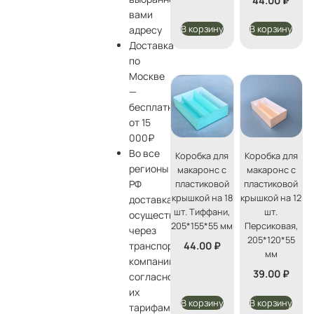
44.00
₽
вами
В корзину
В корзину
адресу
Доставка
по
Москве
—
бесплатно
от 15
000₽
Во все
Коробка для
Коробка для
регионы
макаронс с
макаронс с
пластиковой
пластиковой
РФ
крышкой на 18
крышкой на 12
доставка
шт. Тиффани,
шт.
осуществляется
205*155*55 мм
Персиковая,
через
205*120*55
44.00
₽
транспортные
мм
компании
39.00
₽
согласно
их
В корзину
В корзину
тарифам