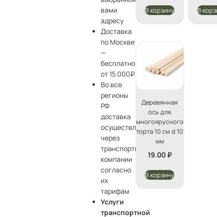
вами
В корзину
В корз
адресу
Доставка
по Москве
—
бесплатно
от 15 000₽
Во все
регионы
Деревянная
РФ
ось для
доставка
многоярусного
осуществляется
торта 10 см d 10
через
мм
транспортные
19.00
₽
компании
согласно
В корзину
их
тарифам
Услуги
транспортной