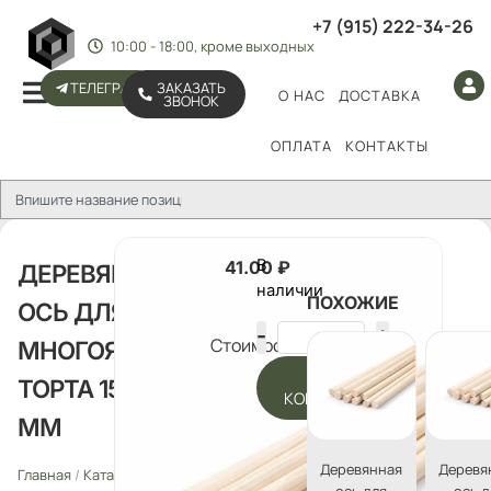
+7 (915) 222-34-26
10:00 - 18:00, кроме выходных
ТЕЛЕГРАМ
ЗАКАЗАТЬ
О НАС
ДОСТАВКА
ЗВОНОК
ОПЛАТА
КОНТАКТЫ
В
41.00
₽
ДЕРЕВЯННАЯ
наличии
ПОХОЖИЕ
ОСЬ ДЛЯ
Стоимость:
МНОГОЯРУСНОГО
В
ТОРТА 15 СМ D 10
КОРЗИНУ
ММ
Деревянная
Деревя
Главная
/
Каталог
/
Деревянные
ось для
ось д